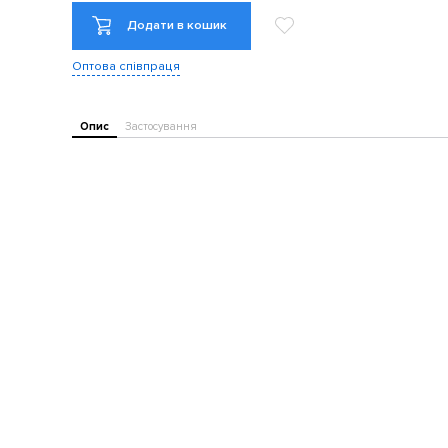
Додати в кошик
Оптова співпраця
Опис
Застосування