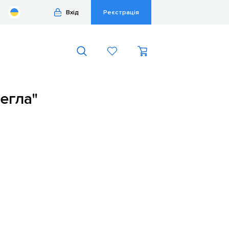
Вхід
Реєстрація
егла"