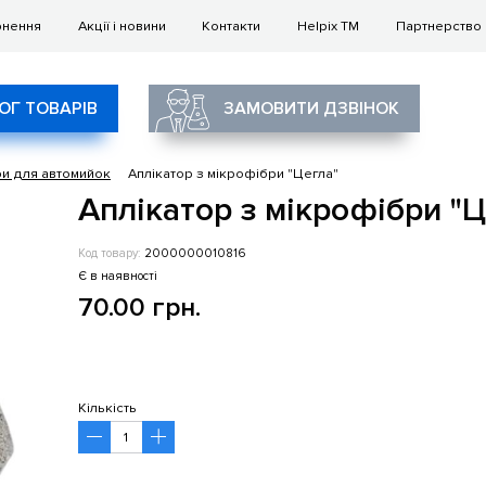
рнення
Акції і новини
Контакти
Helpix TM
Партнерство
ОГ ТОВАРІВ
ЗАМОВИТИ ДЗВІНОК
и для автомийок
Аплікатор з мікрофібри "Цегла"
Аплікатор з мікрофібри "Ц
Код товару:
2000000010816
Є в наявності
70.00 грн.
Кількість