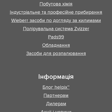
Побутова хімія
Індустріальне та професійне прибирання
Wieberr засоби по догляду за килимами
Полірувальна система Zvizzer
Pads99
Обладнання
Засоби для розпалювання
Інформація
Блог helpix™
Партнерам
Дилерам
Акції і новини