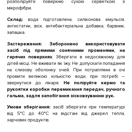
розполіруйте поверхню сухою серветкою з
мікрофібри.
Склад:
вода підготовлена, силіконова емульсія,
антистатик, віск, антибактеріальна добавка, барвник,
запашка.
Застереження:
Заборонено використовувати
засіб під прямими сонячними променями, на
гарячих поверхнях
. Зберігати в недосяжному для
дітей місці. Не вживати як їжу. Не допускати попадання
на слизову оболонку очей. При потраплянні в очі
промити великою кількістю води, при потребі –
звернутися до лікаря.
Не поліруйте кермо та
рукоятки коробки перемикання передач, ручного
гальма, задля запобігання зісковзуванню рук.
Умови зберігання:
засіб зберігати при температурі
від 5°С до 40°С на відстані від джерел тепла,
харчових продуктів.