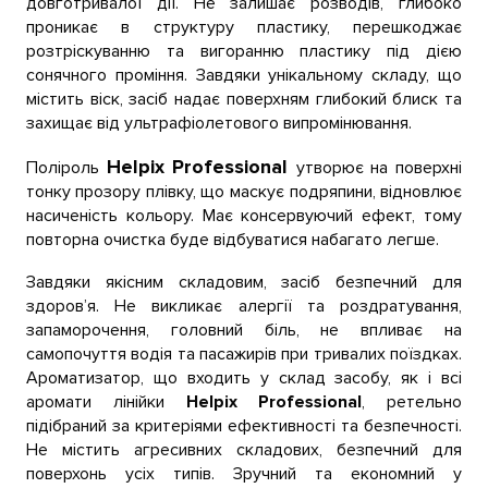
довготривалої дії. Не залишає розводів, глибоко
проникає в структуру пластику, перешкоджає
розтріскуванню та вигоранню пластику під дією
сонячного проміння. Завдяки унікальному складу, що
містить віск, засіб надає поверхням глибокий блиск та
захищає від ультрафіолетового випромінювання.
Helpix Professional
Поліроль
утворює на поверхні
тонку прозору плівку, що маскує подряпини, відновлює
насиченість кольору. Має консервуючий ефект, тому
повторна очистка буде відбуватися набагато легше.
Завдяки якісним складовим, засіб безпечний для
здоров’я. Не викликає алергії та роздратування,
запаморочення, головний біль, не впливає на
самопочуття водія та пасажирів при тривалих поїздках.
Ароматизатор, що входить у склад засобу, як і всі
аромати лінійки
Helpix Professional
, ретельно
підібраний за критеріями ефективності та безпечності.
Не містить агресивних складових, безпечний для
поверхонь усіх типів. Зручний та економний у