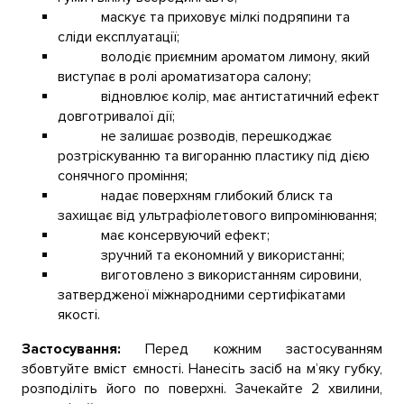
маскує та приховує мілкі подряпини та
сліди експлуатації;
володіє приємним ароматом лимону, який
виступає в ролі ароматизатора салону;
відновлює колір, має антистатичний ефект
довготривалої дії;
не залишає розводів, перешкоджає
розтріскуванню та вигоранню пластику під дією
сонячного проміння;
надає поверхням глибокий блиск та
захищає від ультрафіолетового випромінювання;
має консервуючий ефект;
зручний та економний у використанні;
виготовлено з використанням сировини,
затвердженої міжнародними сертифікатами
якості.
Застосування:
Перед кожним застосуванням
збовтуйте вміст ємності. Нанесіть засіб на м’яку губку,
розподіліть його по поверхні. Зачекайте 2 хвилини,