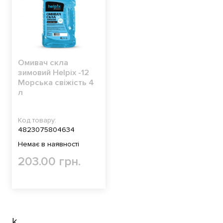
Омивач скла
зимовий Helpix -12
Морcька свіжість 4
л
Код товару:
4823075804634
Немає в наявності
203.00 грн.
k