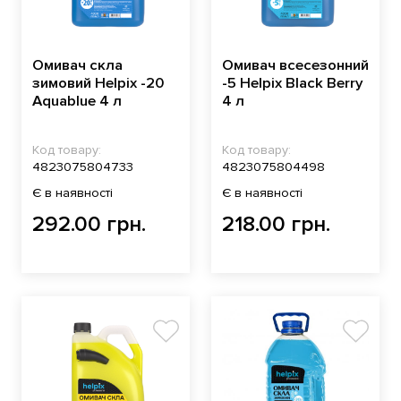
Омивач скла
Омивач всесезонний
зимовий Helpix -20
-5 Helpix Black Berry
Аquablue 4 л
4 л
Код товару:
Код товару:
4823075804733
4823075804498
Є в наявності
Є в наявності
292.00 грн.
218.00 грн.