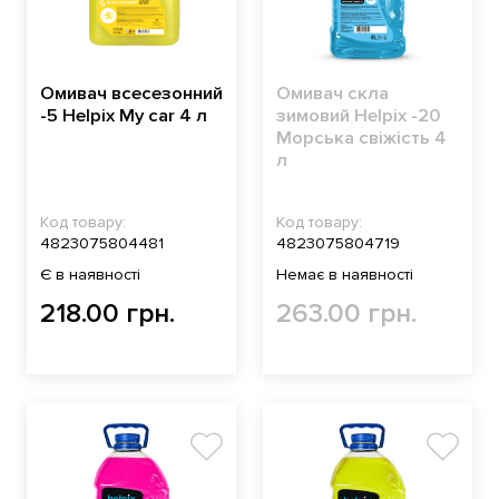
Омивач всесезонний
Омивач скла
-5 Helpix My car 4 л
зимовий Helpix -20
Морська свіжість 4
л
Код товару:
Код товару:
4823075804481
4823075804719
Є в наявності
Немає в наявності
218.00 грн.
263.00 грн.