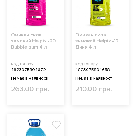
Омивач скла
Омивач скла
зимовий Helpix -20
зимовий Helpix -12
Bubble gum 4 л
Диня 4 л
Код товару:
Код товару:
4823075804672
4823075804658
Немає в наявності
Немає в наявності
263.00 грн.
210.00 грн.