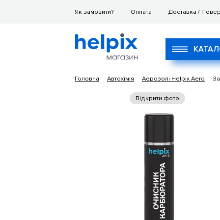
Як замовити?
Оплата
Доставка / Пове
КАТАЛ
Головна
Автохімія
Аерозолі Helpix Aero
За
Відкрити фото