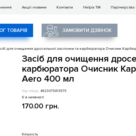
рнення
Акції і новини
Контакти
Helpix TM
Партнерство
ОГ ТОВАРІВ
ЗАМОВИТИ ДЗВІНОК
сіб для очищення дросельної заслонки та карбюратора Очисник Карбюр
Засіб для очищення дросе
карбюратора Очисник Кар
Aero 400 мл
Код товару:
4823075813575
Є в наявності
170.00 грн.
Кількість