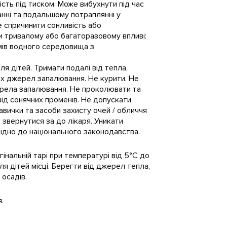
ть під тиском. Може вибухнути під час
анні та подальшому потраплянні у
е спричинити сонливість або
 тривалому або багаторазовому впливі:
мів водного середовища з
ля дітей. Тримати подалі від тепла,
ших джерел запалювання. Не курити. Не
ерела запалювання. Не проколювати та
від сонячних променів. Не допускати
кавички та засоби захисту очей / обличчя
звернутися за до лікаря. Уникати
відно до національного законодавства.
гінальній тарі при температурі від 5°C до
я дітей місці. Берегти від джерел тепла,
 осадів.
.