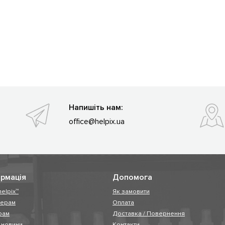
Напишіть нам:
office@helpix.ua
рмація
Допомога
helpix™
Як замовити
нерам
Оплата
рам
Доставка / Повернення
і новини
Контакти