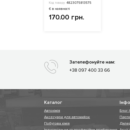
Код товару:
4823075813575
Є в наявності
170.00 грн.
Зателефонуйте нам:
+38 097 400 33 66
Каталог
Інфо
Автохімія
Блог 
Аксесуари для автомийок
Парт
Побутова хімія
Диле
Індустріальне та професійне прибирання
Акції 