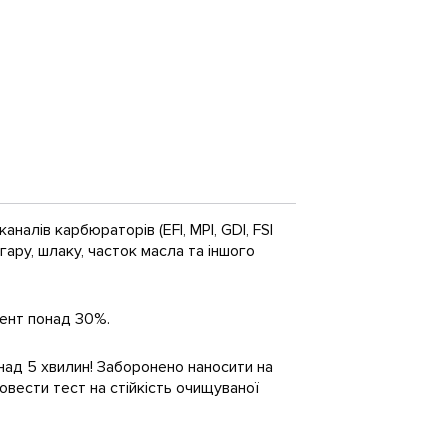
налів карбюраторів (EFI, MPI, GDI, FSI
агару, шлаку, часток масла та іншого
ент понад 30%.
над 5 хвилин! Заборонено наносити на
овести тест на стійкість очищуваної