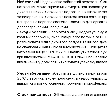
Небезпека!
Надзвичайно займистий аерозоль. Ємніс
нагрівання. Може спричинити смерть при проковтув
дихальні шляхи. Спричиняє подразнення шкіри. Мож
запаморочення. Спричиняє пошкодження органів при
центральна нервова система. Токсично для організ
довгостроковими наслідками.
Заходи безпеки:
Зберігати в місці, недоступному д
гарячих поверхонь, іскор, відкритого полум’я та ін
розпилювати біля відкритого полум’я та іншого дж
не спалювати, навіть після використання. Захищати 
нагрівання вище 50 °С/122 °F. Надягнути захисні ру
при використанні. У РАЗІ ПРОКОВТУВАННЯ: Негайно 
вивільнення у довкілля. Утилізувати упаковку відпо
Умови зберігання:
зберігати в щільно закритій ори
35°C у вертикальному положенні, в недоступному дл
відкритого вогню, сонячних променів і атмосферних
Строк придатності:
36 місяців з дати виготовлення