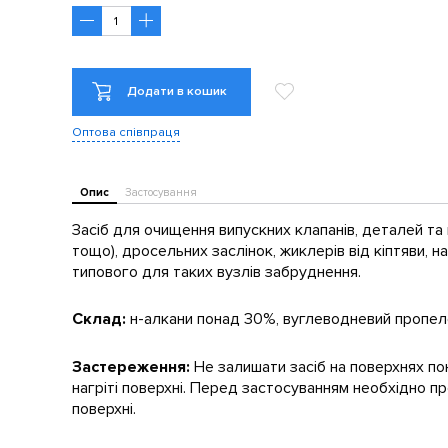
Додати в кошик
Оптова співпраця
Опис
Застосування
Засіб для очищення випускних клапанів, деталей та ка
тощо), дросельних заслінок, жиклерів від кіптяви, н
типового для таких вузлів забруднення.
Склад:
н-алкани понад 30%, вуглеводневий пропел
Застереження:
Не залишати засіб на поверхнях по
нагріті поверхні. Перед застосуванням необхідно пр
поверхні.