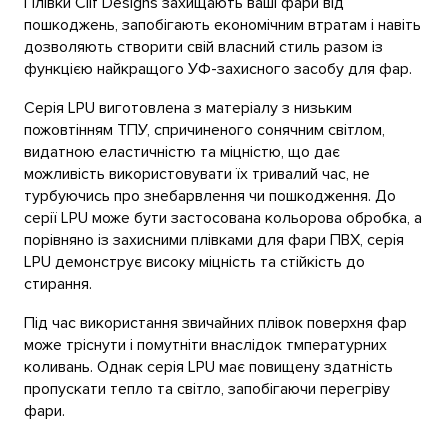
Плівки Clif Designs захищають ваші фари від
пошкоджень, запобігають економічним втратам і навіть
дозволяють створити свій власний стиль разом із
функцією найкращого УФ-захисного засобу для фар.
Серія LPU виготовлена з матеріалу з низьким
пожовтінням ТПУ, спричиненого сонячним світлом,
видатною еластичністю та міцністю, що дає
можливість використовувати їх тривалий час, не
турбуючись про знебарвлення чи пошкодження. До
серії LPU може бути застосована кольорова обробка, а
порівняно із захисними плівками для фари ПВХ, серія
LPU демонструє високу міцність та стійкість до
стирання.
Під час використання звичайних плівок поверхня фар
може тріснути і помутніти внаслідок тмпературних
коливань. Однак серія LPU має повищену здатність
пропускати тепло та світло, запобігаючи перегріву
фари.