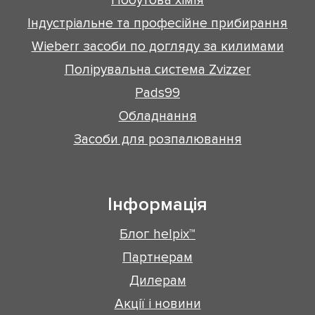
Побутова хімія
Індустріальне та професійне прибирання
Wieberr засоби по догляду за килимами
Полірувальна система Zvizzer
Pads99
Обладнання
Засоби для розпалювання
Інформація
Блог helpix™
Партнерам
Дилерам
Акції і новини