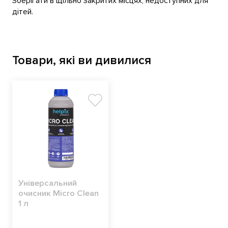
Зберігати в щільно закритих місцях, недоступних для
дітей.
Товари, які ви дивилися
Універсальний
очисник Micro Clean
1 л