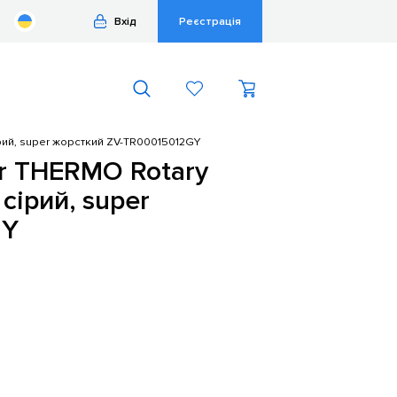
Вхід
Реєстрація
ірий, super жорсткий ZV-TR00015012GY
r THERMO Rotary
 сірий, super
GY