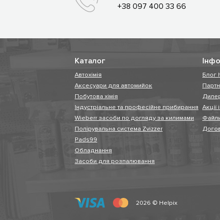
+38 097 400 33 66
Каталог
Інфо
Автохімія
Блог 
Аксесуари для автомийок
Парт
Побутова хімія
Диле
Індустріальне та професійне прибирання
Акції 
Wieberr засоби по догляду за килимами
Файли
Полірувальна система Zvizzer
Догов
Pads99
Обладнання
Засоби для розпалювання
2026 © Helpix