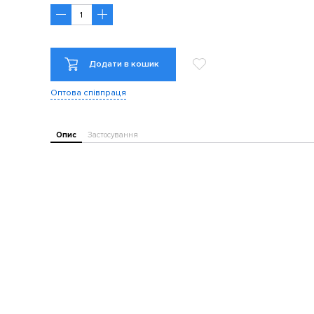
Додати в кошик
Оптова співпраця
Опис
Застосування