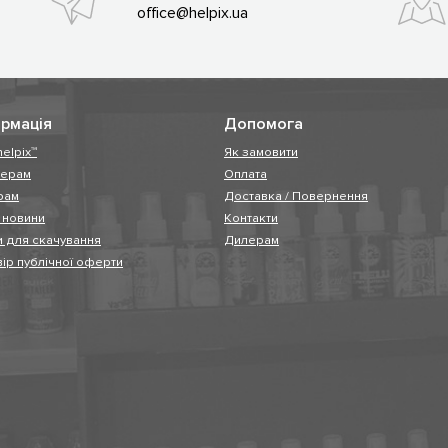
office@helpix.ua
рмація
Допомога
helpix™
Як замовити
нерам
Оплата
рам
Доставка / Повернення
і новини
Контакти
 для скачування
Дилерам
ір публічної оферти