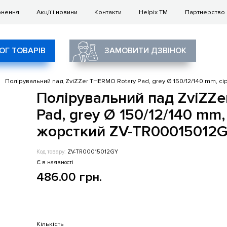
рнення
Акції і новини
Контакти
Helpix TM
Партнерство
ОГ ТОВАРІВ
ЗАМОВИТИ ДЗВІНОК
Полірувальний пад ZviZZer THERMO Rotary Pad, grey Ø 150/12/140 mm, с
Полірувальний пад ZviZZe
Pad, grey Ø 150/12/140 mm,
жорсткий ZV-TR00015012
Код товару:
ZV-TR00015012GY
Є в наявності
486.00 грн.
Кількість