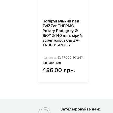
Полірувальний пад
ZviZZer THERMO
Rotary Pad, grey Ø
150/12/140 mm, сірий,
super жорсткий ZV-
TR00015012GY
Код товару:
ZV-TR00015012GY
Є в наявності
486.00 грн.
Зателефонуйте нам: