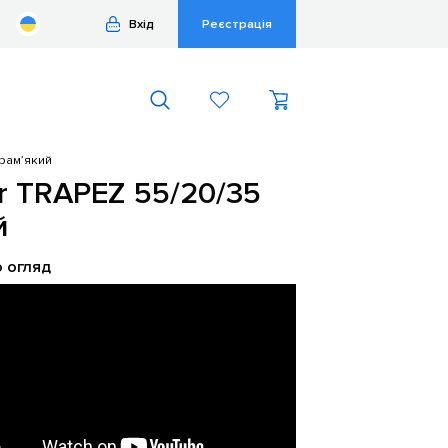
Вхід
Реєстрація
рамʼякий
r TRAPEZ 55/20/35
й
о огляд