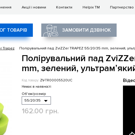
рнення
Акції і новини
Контакти
Helpix TM
Партнерство
ОГ ТОВАРІВ
ЗАМОВИТИ ДЗВІНОК
er Trapez
Полірувальний пад ZviZZer TRAPEZ 55/20/35 mm, зелений, ульт
Полірувальний пад ZviZZe
mm, зелений, ультрамʼяки
Віде
Код товару:
ZV-TR00005520UC
Немає в наявності
Об'єм/розмір
162.00 грн.