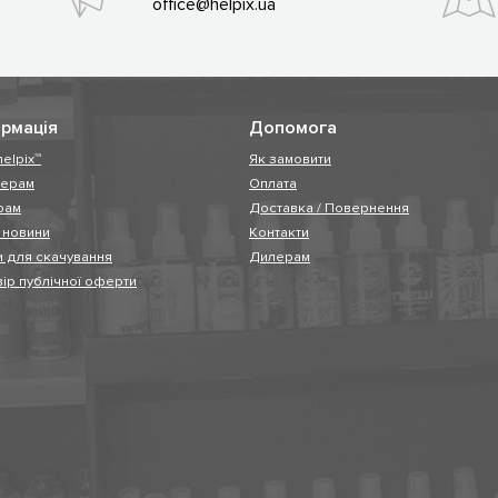
office@helpix.ua
рмація
Допомога
helpix™
Як замовити
нерам
Оплата
рам
Доставка / Повернення
і новини
Контакти
 для скачування
Дилерам
ір публічної оферти