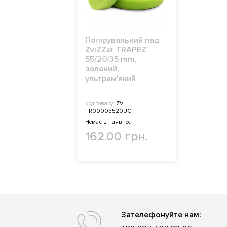
Полірувальний пад
ZviZZer TRAPEZ
55/20/35 mm,
зелений,
ультрамʼякий
Код товару:
ZV-
TR00005520UC
Немає в наявності
162.00 грн.
Зателефонуйте нам: