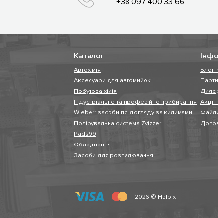
+38 097 400 33 66
Каталог
Інфо
Автохімія
Блог 
Аксесуари для автомийок
Парт
Побутова хімія
Диле
Індустріальне та професійне прибирання
Акції 
Wieberr засоби по догляду за килимами
Файли
Полірувальна система Zvizzer
Догов
Pads99
Обладнання
Засоби для розпалювання
2026 © Helpix