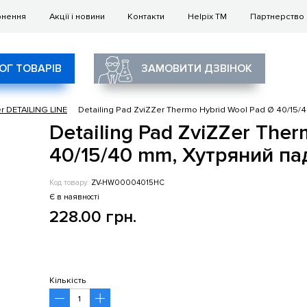
рнення
Акції і новини
Контакти
Helpix TM
Партнерство
ОГ ТОВАРІВ
ЗАМОВИТИ ДЗВІНОК
er DETAILING LINE
Detailing Pad ZviZZer Thermo Hybrid Wool Pad Ø 40/1
Detailing Pad ZviZZer The
40/15/40 mm, Хутряний п
Код товару:
ZV-HW00004015HC
Є в наявності
228.00 грн.
Кількість