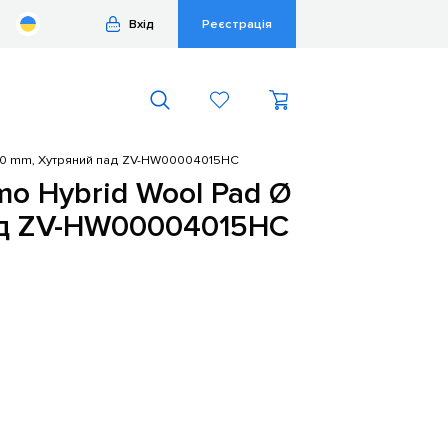
Вхід
Реєстрація
5/40 mm, Хутряний пад ZV-HW00004015HC
rmo Hybrid Wool Pad Ø
ад ZV-HW00004015HC