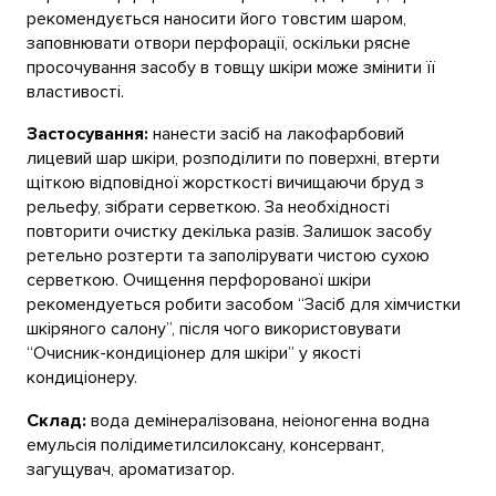
рекомендується наносити його товстим шаром,
заповнювати отвори перфорації, оскільки рясне
просочування засобу в товщу шкіри може змінити її
властивості.
Застосування:
нанести засіб на лакофарбовий
лицевий шар шкіри, розподілити по поверхні, втерти
щіткою відповідної жорсткості вичищаючи бруд з
рельефу, зібрати серветкою. За необхідності
повторити очистку декілька разів. Залишок засобу
ретельно розтерти та заполірувати чистою сухою
серветкою. Очищення перфорованої шкіри
рекомендуеться робити засобом “Засіб для хімчистки
шкіряного салону”, після чого використовувати
“Очисник-кондиціонер для шкіри” у якості
кондиціонеру.
Склад:
вода демінералізована, неіоногенна водна
емульсія полідиметилсилоксану, консервант,
загущувач, ароматизатор.