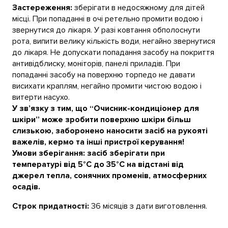
Застереження:
зберігати в недосяжному для дітей
місці. При попаданні в очі ретельно промити водою і
звернутися до лікаря. У разі ковтання обполоснути
рота, випити велику кількість води, негайно звернутися
до лікаря. Не допускати попадання засобу на покриття
антивідблиску, моніторів, панелі приладів. При
попаданні засобу на поверхню торпедо не давати
висихати краплям, негайно промити чистою водою і
витерти насухо.
У зв’язку з тим, що “Очисник-кондиціонер для
шкіри” може зробити поверхню шкіри більш
слизькою, заборонено наносити засіб на рукояті
важелів, кермо та інші пристрої керування!
Умови зберігання: засіб зберігати при
температурі від 5°С до 35°С на відстані від
джерел тепла, сонячних променів, атмосферних
оcадів.
Строк придатності:
36 місяців з дати виготовлення.