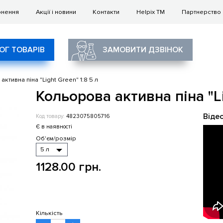
рнення
Акції і новини
Контакти
Helpix TM
Партнерство
ОГ ТОВАРІВ
ЗАМОВИТИ ДЗВІНОК
ктивна піна "Light Green" 1:8 5 л
Кольорова активна піна "Li
Віде
Код товару:
4823075805716
Є в наявності
Об'єм/розмір
1128.00 грн.
Кількість