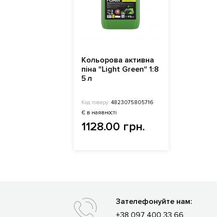
Кольорова активна
піна "Light Green" 1:8
5 л
Код товару:
4823075805716
Є в наявності
1128.00 грн.
Зателефонуйте нам:
+38 097 400 33 66