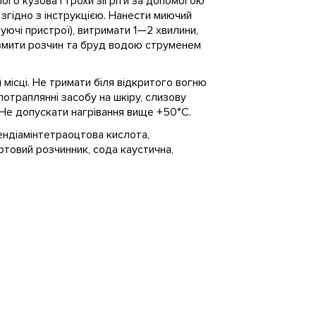
ого кузова і трохи зігріти за допомогою
згідно з інструкцією. Нанести миючий
уючі пристрої), витримати 1—2 хвилини,
 змити розчин та бруд водою струменем
місці. Не тримати біля відкритого вогню
потраплянні засобу на шкіру, слизову
 Не допускати нагрівання вище +50°С.
ендіамінтетраоцтова кислота,
ртовий розчинник, сода каустична,