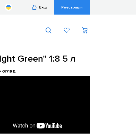
Вхід
Реєстрація
ght Green" 1:8 5 л
о огляд