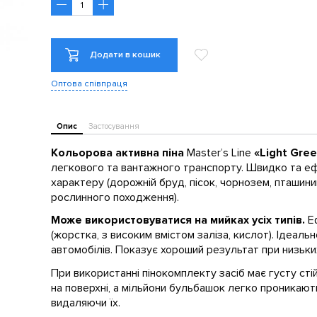
Додати в кошик
Оптова співпраця
Опис
Застосування
Кольорова активна піна
Master’s Line
«Light Gre
легкового та вантажного транспорту. Швидко та е
характеру (дорожній бруд, пісок, чорнозем, пташини
рослинного походження).
Може використовуватися на мийках усіх типів.
Еф
(жорстка, з високим вмістом заліза, кислот). Ідеал
автомобілів. Показує хороший результат при низьких
При використанні пінокомплекту засіб має густу сті
на поверхні, а мільйони бульбашок легко проникаю
видаляючи їх.