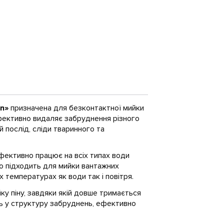
en»
призначена для безконтактної мийки
фективно видаляє забруднення різного
й послід, сліди тваринного та
ективно працює на всіх типах води
ьно підходить для мийки вантажних
 температурах як води так і повітря.
йку піну, завдяки якій довше тримається
ть у структуру забруднень, ефективно