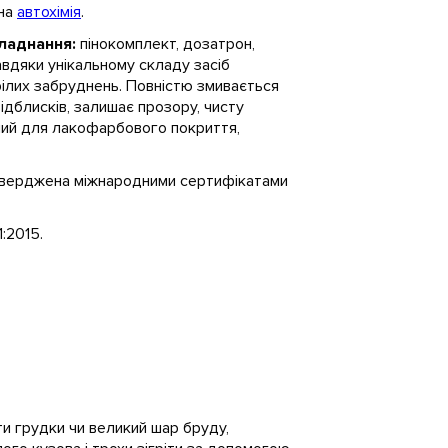
йна
автохімія
.
ладнання:
пінокомплект, дозатрон,
вдяки унікальному складу засіб
ілих забруднень. Повністю змивається
ідблисків, залишає прозору, чисту
ний для лакофарбового покриття,
атверджена міжнародними сертифікатами
:2015.
и грудки чи великий шар бруду,