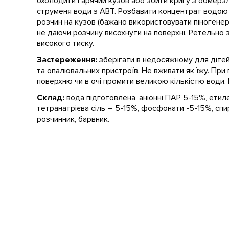
охолодити гарячий кузов або збити кригу з обмерзл
струменя води з АВТ. Розбавити концентрат водою 
розчин на кузов (бажано використовувати піногенер
не даючи розчину висохнути на поверхні. Ретельно
високого тиску.
Застереження:
зберігати в недосяжному для дітей 
та опалювальних пристроїв. Не вживати як їжу. При 
поверхню чи в очі промити великою кількістю води.
Склад:
вода підготовлена, аніонні ПАР 5-15%, етил
тетранатрієва сіль – 5-15%, фосфонати -5-15%, спи
розчинник, барвник.