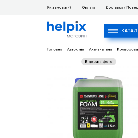
Як замовити?
Оплата
Доставка / Пове
КАТАЛ
Головна
Автохімія
Активна піна
Кольорова а
Відкрити фото