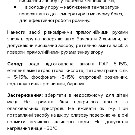
висихання засобу і утворення хімічних опіків;
в холодну пору – наближення температури
поверхні авто до температури в миючому боксі,
для ефективної роботи розчину.
Нанести засіб рівномірними прямолінійними рухами
знизу вгору на поверхню авто. Зачекати 2 хвилини, не
допускаючи висихання засобу, ретельно змити засіб з
поверхні прямолінійними рухами знизу вгору.
Склад:
вода підготовлена, аніонні ПАР 5-15%,
етилендіамінтетраоцтова кислота, тетранатрієва сіль
– 5-15%, фосфонати -5-15%, спиртовий розчинник,
сода каустична, розчинник, барвник.
Застереження:
зберігати в недосяжному для дітей
місці. Не тримати біля відкритого вогню та
опалювальних пристроїв. Не вживати як їжу. При
потраплянні засобу на шкіру, слизову поверхню чи в очі
промити великою кількістю води. Не допускати
нагрівання вище +50°С.