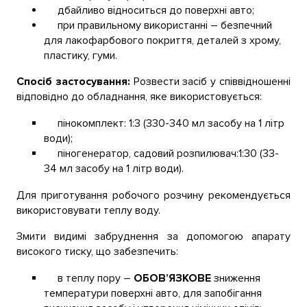
дбайливо відноситься до поверхні авто;
при правильному використанні – безпечний
для лакофарбового покриття, деталей з хрому,
пластику, гуми.
Спосіб застосування:
Розвести засіб у співвідношенні
відповідно до обладнання, яке використовується:
пінокомплект: 1:3 (330-340 мл засобу на 1 літр
води);
піногенератор, садовий розпилювач:1:30 (33-
34 мл засобу на 1 літр води).
Для приготування робочого розчину рекомендується
використовувати теплу воду.
Змити видимі забруднення за допомогою апарату
високого тиску, що забезпечить:
в теплу пору –
ОБОВ’ЯЗКОВЕ
зниження
температури поверхні авто, для запобігання