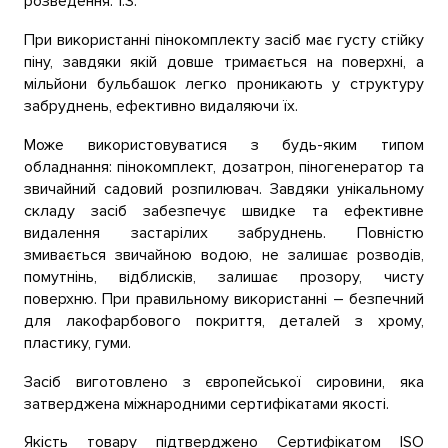
розведення: 1:3.
При використанні пінокомплекту засіб має густу стійку
піну, завдяки якій довше тримається на поверхні, а
мільйони бульбашок легко проникають у структуру
забруднень, ефективно видаляючи їх.
Може використовуватися з будь-яким типом
обладнання: пінокомплект, дозатрон, піногенератор та
звичайний садовий розпилювач. Завдяки унікальному
складу засіб забезпечує швидке та ефективне
видалення застарілих забруднень. Повністю
змивається звичайною водою, не залишає розводів,
помутнінь, відблисків, залишає прозору, чисту
поверхню. При правильному використанні – безпечний
для лакофарбового покриття, деталей з хрому,
пластику, гуми.
Засіб виготовлено з європейської сировини, яка
затверджена міжнародними сертифікатами якості.
Якість товару підтверджено Сертифікатом ISO