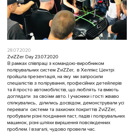
28.07.2020
ZviZZer Day 23.07.2020
В рамках співпраці з командою-виробником
полірувальних систем ZviZZer, в Хелпікс Центрі
пройшла презентація, на яку ми запросили
спеціалістів з полірування, професійних детейлерів
та й просто автомобілістів, що люблять та вміють
доглядати за своїми авто. І учасники і гості жваво
спілкувались, ділились досвідом, демонстрували усі
переваги системи та захисних покриттів ZviZZer,
пробували різні поєднання паст, падів і полірувальних
машинок, різні шляхи вирішення повсякденних
проблем. І взагалі, чудово провели час.