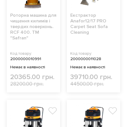
Роторна машина для
Екстрактор
чищення килимів і
Anafor12/17 PRO
твердих поверхонь.
Carpet Seat Sofa
RCF 400. ТМ
Cleaning
"Safran"
Код товару:
Код товару:
2000000010991
2000000011028
Немає в наявності
Немає в наявності
20365.00 грн.
39710.00 грн.
28200.00 грн.
44500.00 грн.